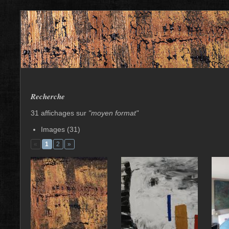
Recherche
31 affichages sur
"moyen format"
Images (31)
«
1
2
»