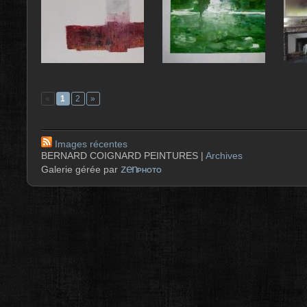
«
1
2
»
Images récentes
BERNARD COIGNARD PEINTURES |
Archives
zen
Galerie gérée par
PHOTO