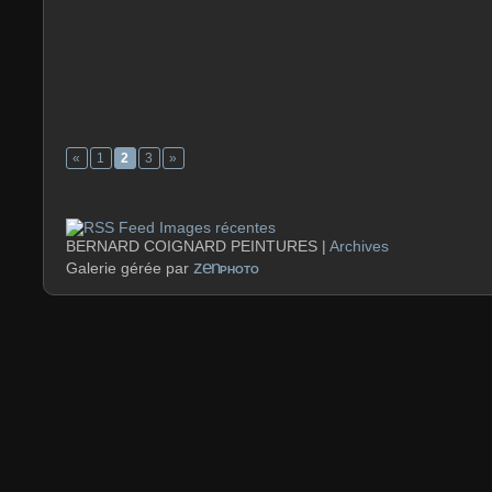
«
1
2
3
»
Images récentes
BERNARD COIGNARD PEINTURES |
Archives
zen
Galerie gérée par
PHOTO