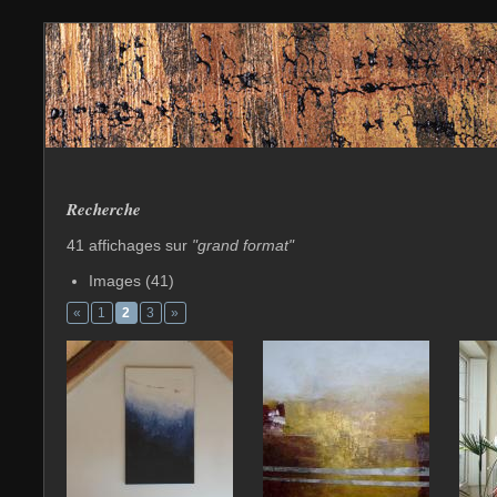
Recherche
41 affichages sur
"grand format"
Images (41)
«
1
2
3
»