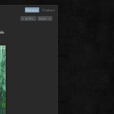
Galerie
Contact
« préc.
suiv. »
ile