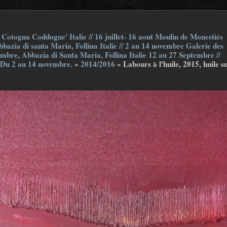
Cotogna Coddogne' Italie // 16 juillet- 16 aout Moulin de Monestiés
bazia di santa Maria, Follina Italie // 2 au 14 novembre Galerie des
embre, Abbazia di Santa Maria, Follina Italie 12 au 27 Septembre //
 Du 2 au 14 novembre.
»
2014/2016
»
Labours à l'huile, 2015, huile s