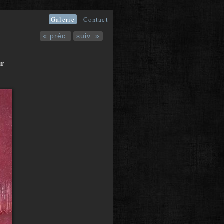
Galerie
Contact
« préc.
suiv. »
ur